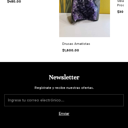
Velas 
$480.00
Prospe
piezas
$300.
Drusas Amatistas
$1,600.00
Newsletter
Regístrate y recibe nuestras ofertas.