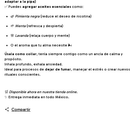
adaptar a la pipa)
✅ Puedes
agregar aceites esenciales
como:
🌿
Pimienta negra
(reduce el deseo de nicotina)
🌱
Menta
(refresca y despierta)
🌸
Lavanda
(relaja cuerpo y mente)
O el aroma que tu alma necesite 🌬️
Úsala como collar
, tenla siempre contigo como un ancla de calma y
propósito.
Inhala profundo, exhala ansiedad.
Ideal para procesos de
dejar de fumar
, manejar el estrés o crear nuevos
rituales conscientes.
🛒
Disponible ahora en nuestra tienda online.
✨ Entrega inmediata en todo México.
Compartir