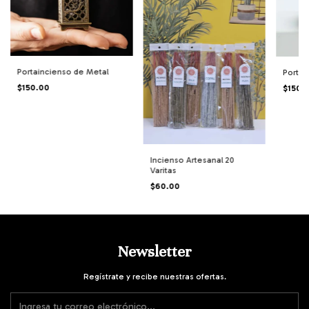
Portaincienso de Metal
PortaI
$150.00
$150.
Incienso Artesanal 20
Varitas
$60.00
Newsletter
Regístrate y recibe nuestras ofertas.