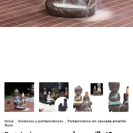
Inicio
.
Inciensos y portainciensos
.
Portaincienso en cascada amarillo
15cm